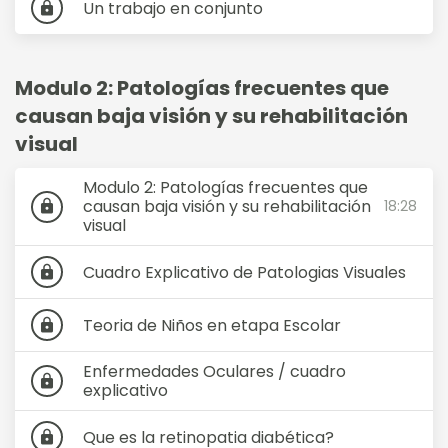
Un trabajo en conjunto
lock
Modulo 2: Patologías frecuentes que
causan baja visión y su rehabilitación
visual
Modulo 2: Patologías frecuentes que
causan baja visión y su rehabilitación
18:28
lock
visual
Cuadro Explicativo de Patologias Visuales
lock
Teoria de Niños en etapa Escolar
lock
Enfermedades Oculares / cuadro
lock
explicativo
Que es la retinopatia diabética?
lock