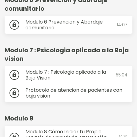
Modulo 6 :Prevención y abordaje
comunitario
Modulo 6 Prevencion y Abordaje
14:07
lock
comunitario
Modulo 7 : Psicologia aplicada a la Baja
vision
Modulo 7 : Psicologia aplicada a la
55:04
lock
Baja Vision
Protocolo de atencion de pacientes con
lock
baja vision
Modulo 8
Modulo 8 Cómo Iniciar tu Propio