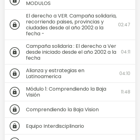
lock
MODULOS
El derecho a VER. Campaña solidaria,
recorriendo paises, provincias y
02:47
lock
ciudades desde al año 2002 a la
fecha -
Campaña solidaria : El derecho a Ver
desde iniciado desde el año 2002 a la
04:11
lock
fecha
Alianza y estrategias en
04:10
lock
Latinoamerica
Módulo 1: Comprendiendo la Baja
11:48
lock
Visión
Comprendiendo la Baja Vision
lock
Equipo Interdisciplinario
lock