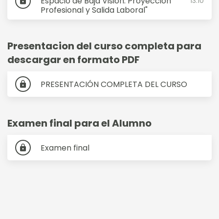
Espacio de Baja Visión: Proyección
13:10
lock
Profesional y Salida Laboral"
Presentacion del curso completa para
descargar en formato PDF
PRESENTACIÓN COMPLETA DEL CURSO
lock
Examen final para el Alumno
Examen final
lock