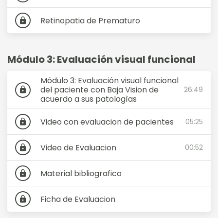
Retinopatia de Prematuro
lock
Módulo 3: Evaluación visual funcional
Módulo 3: Evaluación visual funcional
del paciente con Baja Vision de
26:49
lock
acuerdo a sus patologìas
Video con evaluacion de pacientes
05:25
lock
Video de Evaluacion
00:52
lock
Material bibliografico
lock
Ficha de Evaluacion
lock