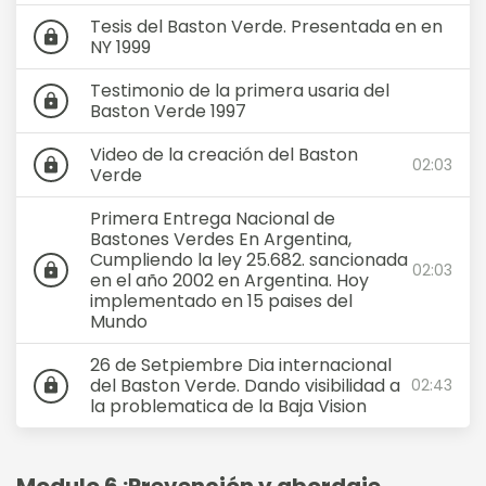
Tesis del Baston Verde. Presentada en en
lock
NY 1999
Testimonio de la primera usaria del
lock
Baston Verde 1997
Video de la creación del Baston
02:03
lock
Verde
Primera Entrega Nacional de
Bastones Verdes En Argentina,
Cumpliendo la ley 25.682. sancionada
02:03
lock
en el año 2002 en Argentina. Hoy
implementado en 15 paises del
Mundo
26 de Setpiembre Dia internacional
del Baston Verde. Dando visibilidad a
02:43
lock
la problematica de la Baja Vision